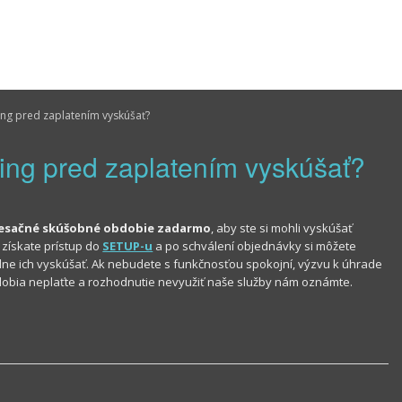
ng pred zaplatením vyskúšať?
ng pred zaplatením vyskúšať?
esačné skúšobné obdobie zadarmo
, aby ste si mohli vyskúšať
 získate prístup do
SETUP-u
a po schválení objednávky si môžete
ne ich vyskúšať. Ak nebudete s funkčnosťou spokojní, výzvu k úhrade
bia neplaťte a rozhodnutie nevyužiť naše služby nám oznámte.