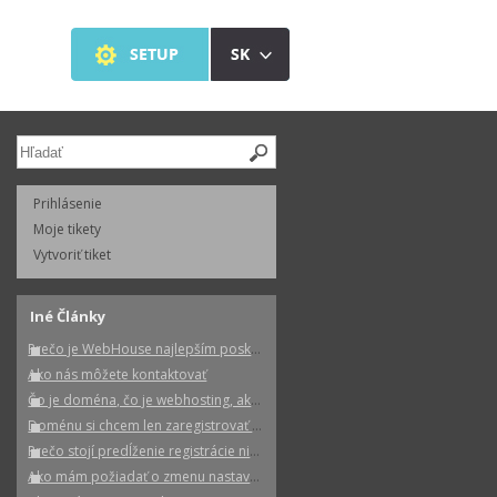
Prihlásenie
Moje tikety
Vytvoriť tiket
Iné Články
Prečo je WebHouse najlepším poskytovateľom webhostingu na Slovensku
Ako nás môžete kontaktovať
Čo je doména, čo je webhosting, aký je v tom rozdiel?
Doménu si chcem len zaregistrovať a prevádzkovať neskôr. Dá sa to?
Prečo stojí predĺženie registrácie niektorých domén viac ako registrácia?
Ako mám požiadať o zmenu nastavenia, služby, fakturačných údajov,...?