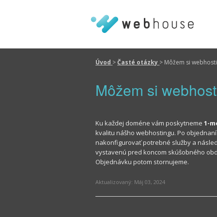
Úvod
>
Časté otázky
>
Môžem si webhosti
Môžem si webhosti
Ku každej doméne vám poskytneme
1-m
kvalitu nášho webhostingu. Po objednaní
nakonfigurovať potrebné služby a násled
vystavenú pred koncom skúšobného obdo
Objednávku potom stornujeme.
Aktualizovaný:
Máj 03, 2024