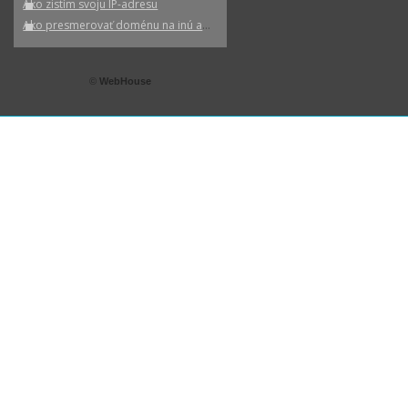
Ako zistím svoju IP-adresu
Ako presmerovať doménu na inú adresu
©
WebHouse