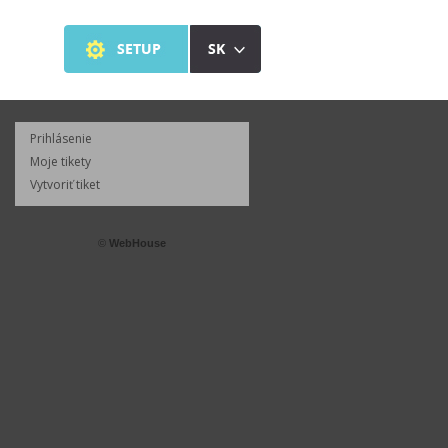
Prihlásenie
Moje tikety
Vytvoriť tiket
©
WebHouse