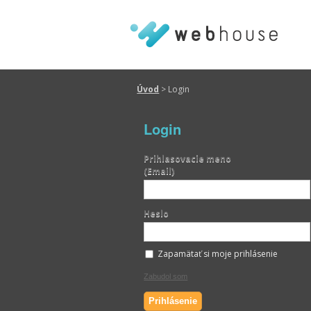
Úvod
>
Login
Login
Prihlasovacie meno
(Email)
Heslo
Zapamätať si moje prihlásenie
Zabudol som
Prihlásenie