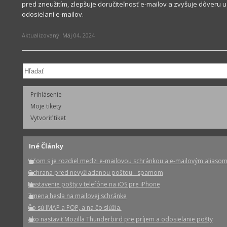
pred zneužitím, zlepšuje doručiteľnosť e-mailov a zvyšuje dôveru u 
odosielaní e-mailov.
Aktualizovaný:
Máj 04, 2024
Prihlásenie
Moje tikety
Vytvoriť tiket
Iné Články
V čom s je rozdiel medzi e-mailovou schránkou a e-mailovým aliaso
Ochrana pred nevyžiadanou poštou - spamom
Nastavenie pošty v telefóne na iOS pre iPhone
Zmena hesla na mailovej schránke
Čo sú IMAP a POP, a na čo slúžia.
Ako nastaviť Mozilla Thunderbird pre príjem a odosielanie pošty