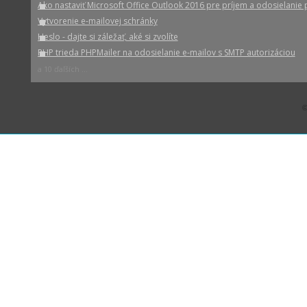
Ako nastaviť Microsoft Office Outlook 2016 pre príjem a odosielanie 
Vytvorenie e-mailovej schránky
Heslo - dajte si záležať, aké si zvolíte
PHP trieda PHPMailer na odosielanie e-mailov s SMTP autorizáciou
a 10 ďaľších ...