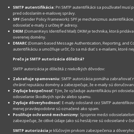
SMTP autentifikácia:
Pri SMTP autentifikácii sa používateľ musí
pred odoslaním e-mailovej správy.
SPF
(Sender Policy Framework): SPF je mechanizmus autentifikáci
odosielať e-maily z určitej IP adresy.
DKIM
(DomainKeys Identified Mail): DKIM je technika, ktorá pridáva
overenej domény.
DMARC
(Domain-based Message Authentication, Reporting, and Con
autentifikáciu a umožňuje určiť, čo sa má diať s e-mailami, ktoré ne
Prečo je SMTP autorizácia dôležitá?
SMTP autorizácia je dôležitá z niekoľkých dôvodov:
Zabraňuje spamovaniu:
SMTP autorizácia pomáha zabraňovať ne
chrániť reputáciu domény a zabezpečuje, že e-maily sú doručova
Zvyšuje bezpečnosť:
Tým, že vyžaduje autentifikáciu pri odosiel
odosielanie škodlivých správ alebo spamu.
Zvyšuje dôveryhodnosť:
E-maily odoslané cez SMTP autentifiko
menej pravdepodobne sú označené ako spam.
Posilňuje ochranné mechanizmy:
Spojenie medzi odosielateľom
zabezpečuje, že citlivé údaje (ako sú heslá) nie sú odosielané v čis
SMTP autorizácia
je kľúčovým prvkom zabezpečenia a dôveryhodn