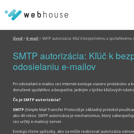
Úvod
>
E-mail
>
SMTP autorizácia: Kľúč k bezpečnému a spoľahlivému 
SMTP autorizácia: Kľúč k be
odosielaniu e-mailov
Pri odosielaní e-mailov cez internet existuje viacero protokolov
doručené spoľahlivo a bezpečne. Jedným z týchto kľúčových nástro
Čo je SMTP autorizácia?
SMTP
(Simple Mail Transfer Protocol) je základný protokol použív
ako 40 rokov. SMTP autorizácia je mechanizmus, ktorý zabezpečuj
cez určitý e-mailový server.
Existujú rôzne spôsoby, ako sa môže realizovať autorizácia odosie