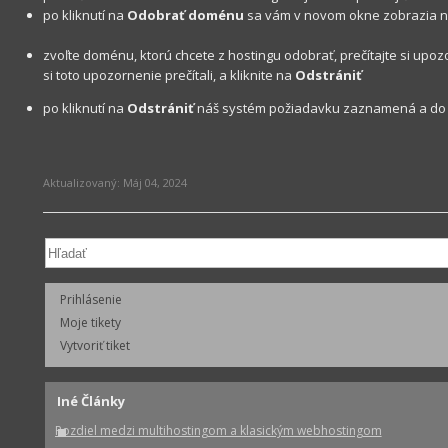
po kliknutí na
Odobrať doménu
sa vám v novom okne zobrazia n
zvoľte doménu, ktorú chcete z hostingu odobrať, prečítajte si upo
si toto upozornenie prečítali, a kliknite na
Odstrániť
po kliknutí na
Odstrániť
náš systém požiadavku zaznamená a do 
Aktualizovaný:
Máj 04, 2024
Prihlásenie
Moje tikety
Vytvoriť tiket
Iné Články
Rozdiel medzi multihostingom a klasickým webhostingom