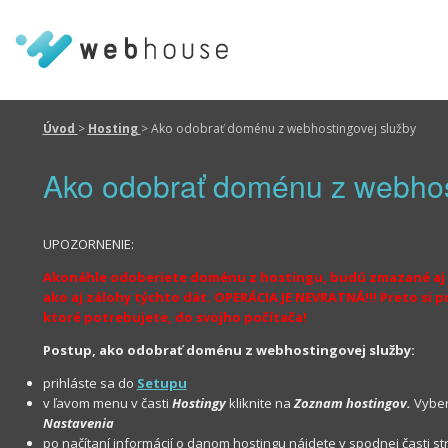
Úvod
>
Hosting
>
Ako odobrať doménu z webhostingovej služby
Ako odobrať doménu z webhos
UPOZORNENIE:
Akonáhle odoberiete doménu z hostingu, budú zmazané aj v
ako aj zálohy týchto dát. OPERÁCIA JE NEVRATNÁ!!! Preto s
ktoré potrebujete, do svojho počítača!
Postup, ako odobrať doménu z webhostingovej služby:
prihláste sa do
Setupu
v ľavom menu v časti
Hostingy
kliknite na
Zoznam hostingov.
Vybert
Nastavenia
po načítaní informácií o danom hostingu nájdete v spodnej časti st