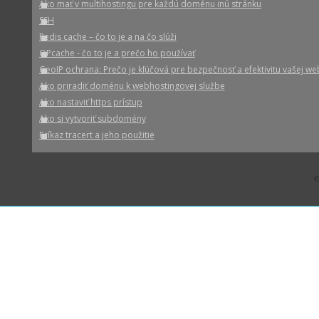
Ako mať v multihostingu pre každú doménu inú stránku
SSH
Redis cache – čo to je a na čo slúži
OPcache - čo to je a prečo ho používať
GeoIP ochrana: Prečo je kľúčová pre bezpečnosť a efektivitu vašej we
Ako priradiť doménu k webhostingovej službe
Ako nastaviť https prístup
Ako si vytvoriť subdomény
Príkaz tracert a jeho použitie