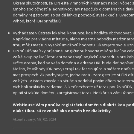
Okrem skutočnosti
,
že
IDN
ešte v mnohých krajinách neboli vôbec 
Mnoho
spoločností
a
jednotlivcov
ani
nepočulo
o
doménach s diakr
domény
registrovať
.
To
sa dá ľa
hko
pochopiť
,
avšak keď
si uvedom
výhod
,
ktoré
IDN prinášajú
:
Vychádzate v ústrety lokálnej komunite, kde hodláte obchodovať.
Napríklad
pre vládne
inštitúcie
,
alebo
miestne
pobočky
medzináro
trhu
,
môžu mať
IDN
vysokú
imidžovú
hodnotu
.
Ukazujete
svoje
uzn
IDN
sú
užívateľsky
príjemné
.
Angličtinou
hovoria
milióny
ľudí
na
cel
veľké
skupiny ľudí
,
ktorí
ani
ne
poznajú
anglickú
abecedu
a
pre
koh
určite
ocenia
,
keď
sa
vaša
doména
a
adresa
URL
bude dať napísa
Možno
,
že
výhody
IDN
nevyzerajú
tak
fascinujúco
a
môžete naďale
mať
prospech
.
Ak pochybujete, jedna rada -
zaregistrujte
si
IDN
eš
voľných
-
v istom
zmysle sa
situácia
podobá
prvým
dňom
na
intern
nich
boli prakticky
zadarmo
.
Aj
keď
nechcete
už teraz
používať
IDN
,
oplatí si takúto doménu zaregistrovať teraz. N
eskôr
sa vám už
nem
WebHouse Vám ponúka registráciu domén s diakritikou pod d
diakritikou sú rovnaké ako domén bez diakritiky.
Aktualizovaný:
Máj 02, 2024