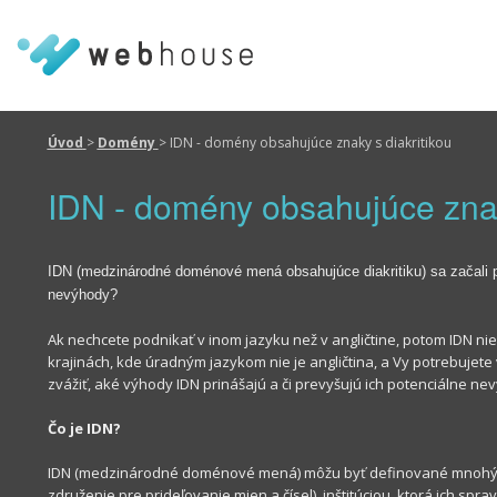
Úvod
>
Domény
>
IDN - domény obsahujúce znaky s diakritikou
IDN - domény obsahujúce znak
IDN
(
medzinárodné
doménové
mená obsahujúce diakritiku
) sa začali
nevýhody?
Ak
nechcete
podnikať
v
inom
jazyku
než
v
angličtine
,
potom
IDN
nie
krajinách
,
kde
úradným
jazykom
nie je
angličtina
,
a Vy potrebujete 
zvážiť, aké výhody IDN prinášajú a či pre
vyšujú
ich
potenciálne
nev
Čo
je
IDN
?
IDN
(medzinárodné doménové mená
)
môžu byť definované
mnohý
združenie
pre
prideľovanie
mien
a
čísel
)
,
inštitúciou
,
ktorá ich spra