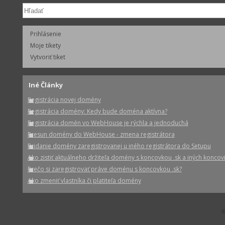
Prihlásenie
Moje tikety
Vytvoriť tiket
Iné Články
Registrácia novej domény
Registrácia domény: Kedy bude doména aktívna?
Registrácia domén vo WebHouse je rýchla a jednoduchá
Presun domény do WebHouse - zmena registrátora
Pridanie domény zaregistrovanej u iného registrátora do Setupu
Ako zistiť aktuálneho držiteľa domény s koncovkou .sk a iných koncov
Prečo si zaregistrovať práve doménu s koncovkou .sk?
Ako zmeniť vlastníka či platiteľa domény