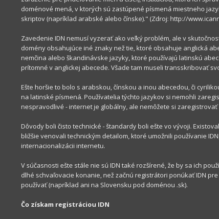
doménové
mená, v ktorých
sú
zastúpené
písmená miestneho jazy
skriptov
(
napríklad
arabské
alebo
čínske
).
"
(Z
droj
:
http://www.icann
Zavedenie IDN
nemusí
vyzerať
ako
veľký
problém
,
ale
v skutočnost
domény obsahujúce iné znaky než tie, ktoré obsahuje
anglická
ab
nemčina
alebo
škandinávske
jazyky
,
ktoré používajú
latinskú
abec
prítomné
v
anglickej
abecede
.
Všade tam museli transskribovať
sv
Ešte
horšie to bolo s
arabskou
,
čínskou a inou abecedou
,
či
cyriliko
na
latinské
písmená
.
Používatelia týchto jazykov si nemohli
zaregis
nespravodlivé
-
internet
je
globálny
,
ale nemôžete
si
zaregistrovať
Dôvody
boli
čisto
technické
-
štandardy boli
ešte vo vývoji
.
Existova
bližšie venovali
technickým
detailom
,
ktoré umožnili používanie
IDN
internacionalizácii
internetu
.
V súčasnosti ešte stále nie sú IDN také rozšírené, že by sa ich použí
dlhé
schvaľovacie konanie, než začnú registrátori
ponúkať IDN pre
používať (napríklad ani na Slovensku pod doménou .sk)
.
Čo
získam registráciou
IDN