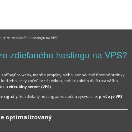
ejsť zo zdieľaného hostingu na VPS?
ť zo zdieľaného hostingu na VPS?
re začínajúce weby, menšie projekty alebo jednoduché firemné stránky.
eď jeho limity začnú brzdiť výkon, stabilitu alebo ďalší rast vášho
od na
virtuálny server (VPS)
.
ie signály
, že zdieľaný hosting už nestačí, a vysvetlíme,
prečo je VPS
 je optimalizovaný