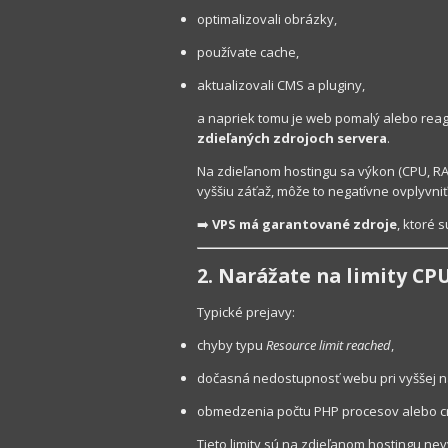
optimalizovali obrázky,
používate cache,
aktualizovali CMS a pluginy,
a napriek tomu je web pomalý alebo reag
zdieľaných zdrojoch servera
.
Na zdieľanom hostingu sa výkon (CPU, RAM
vyššiu záťaž, môže to negatívne ovplyvniť
➡️
VPS má garantované zdroje
, ktoré 
2. Narážate na limity CP
Typické prejavy:
chyby typu
Resource limit reached
,
dočasná nedostupnosť webu pri vyššej n
obmedzenia počtu PHP procesov alebo cr
Tieto limity sú na zdieľanom hostingu nev