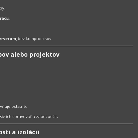
by,
ráciu,
serverom
, bez kompromisov.
bov alebo projektov
yvňuje ostatné.
pšie ich spravovať a zabezpečiť.
sti a izolácii