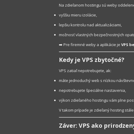
Na zdieľanom hostingu sú weby oddelené 
vyššiu mieru izolácie,
lepšiu kontrolu nad aktualizáciami,
možnosť vlastných bezpečnostných opatr
➡️ Pre firemné weby a aplikácie je
VPS b
Kedy je VPS zbytočné?
VPS zatiaľ nepotrebujete, ak:
máte jednoduchý web s nízkou návštevn
nepotrebujete špeciálne nastavenia,
výkon zdieľaného hostingu vám plne pos
V takom prípade je zdieľaný hosting stál
Záver: VPS ako prirodzen