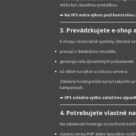
môžu byť zásadnou prekážkou.
➡️
Na VPS máte výkon pod kontrolou
a
3. Prevádzkujete e-shop 
E-shopy, rezervačné systémy, členské sekc
pracujú s databázou neustále,
generujú veľa dynamických požiadaviek,
sú citlivé na výkon a odozvu servera.
Zdieľaný hosting môže byť pri takýchto p
kampaniach.
➡️
VPS zvládne vyššiu záťaž bez výpad
4. Potrebujete vlastné n
Na zdieľanom hostingu sú možnosti konf
vlastnú verziu PHP alebo špeciálne rozšír