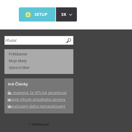
Prihlásenie
Moje tikety
Vytvoriť tiket
Iné Články
Čo znamená, že VPS má garantované zdroje?
Hlavné výhody virtuálneho servera oproti zdieľanému hostingu
Manažovaný alebo nemanažovaný virtuálny server - ktorý si vybrať?
©
WebHouse