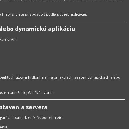
 limity si viete prispôsobiť podľa potrieb aplikácie.
alebo dynamickú aplikáciu
ie či API:
rojektoch úzkym hrdlom, najmä pri akciách, sezónnych špičkách alebo
kov
a umožní lepšie škálovanie.
astavenia servera
igurácie obmedzené. Ak potrebujete:
enia,