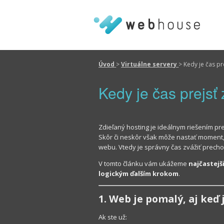
Úvod
>
Virtuálne servery
>
Kedy je čas pr
Kedy je čas prejs
Zdieľaný hosting je ideálnym riešením p
Skôr či neskôr však môže nastať moment, k
webu. Vtedy je správny čas zvážiť prech
V tomto článku vám ukážeme
najčastejš
logickým ďalším krokom
.
1. Web je pomalý, aj keď
Ak ste už: