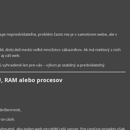
uje nepredvídateľne, problém často nie je v samotnom webe, ale v
, disk) delí medzi veľké množstvo zákazníkov. Ak má niektorý z nich
 aj váš web.
sú vyhradené len pre vás – výkon je stabilný a predvídateľný.
U, RAM alebo procesov
ávštevnosti,
on úloh.
yhnutné, aby jeden web nezahltil celý server. Pre rastúce projekty však