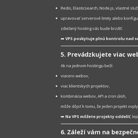
Redis, Elasticsearch, Node.js, vlastné služ
upravovať serverové limity alebo konfigu
zdieľaný hosting vás bude brzdiť.
➡️
VPS poskytuje plnú kontrolu nad 
5. Prevádzkujete viac we
Ak na jednom hostingu beží:
viacero webov,
viac klientskych projektov,
kombinácia webov, API a cron úloh,
môže dôjsť k tomu, že jeden projekt ovpl
➡️
Na VPS môžete projekty oddeliť
, le
6. Záleží vám na bezpečno