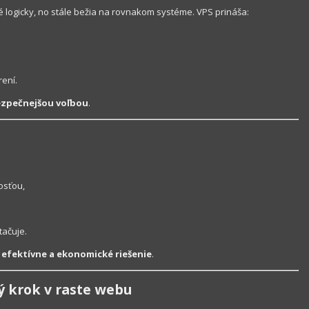
logicky, no stále bežia na rovnakom systéme. VPS prináša:
ení.
ezpečnejšou voľbou
.
osťou,
tačuje.
e
efektívne a ekonomické riešenie
.
ý krok v raste webu